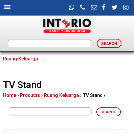
Skip
to
main
content
I
n
Ruang Keluarga
You
t
are
TV Stand
e
here
Home
›
Products
›
Ruang Keluarga
›
TV Stand
›
r
i
o