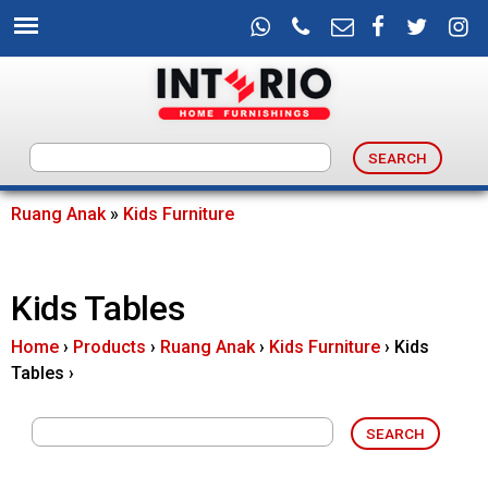
Skip
to
main
content
I
n
Ruang Anak
»
Kids Furniture
You
t
are
Kids Tables
e
here
Home
›
Products
›
Ruang Anak
›
Kids Furniture
›
Kids
r
Tables
›
i
o