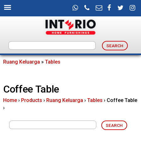
Skip
to
main
content
I
n
Ruang Keluarga
»
Tables
You
t
are
Coffee Table
e
here
Home
›
Products
›
Ruang Keluarga
›
Tables
›
Coffee Table
r
›
i
o