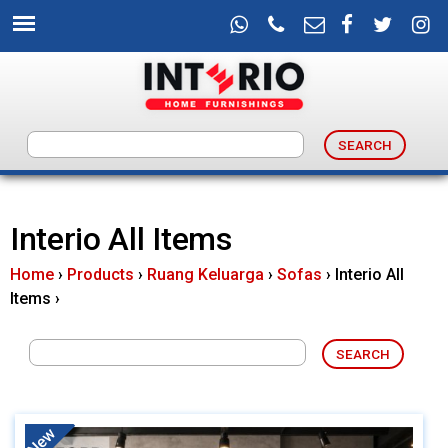
Skip
to
main
content
I
n
Interio All Items
t
Home
›
Products
›
Ruang Keluarga
›
Sofas
›
Interio All
e
Items
›
r
i
o
New