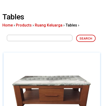
You
are
Tables
here
Home
›
Products
›
Ruang Keluarga
›
Tables
›