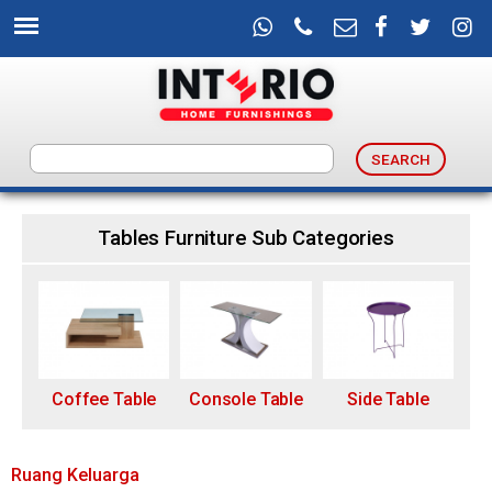
Skip
to
main
content
I
n
Tables Furniture Sub Categories
t
e
r
Coffee Table
Console Table
Side Table
i
o
Ruang Keluarga